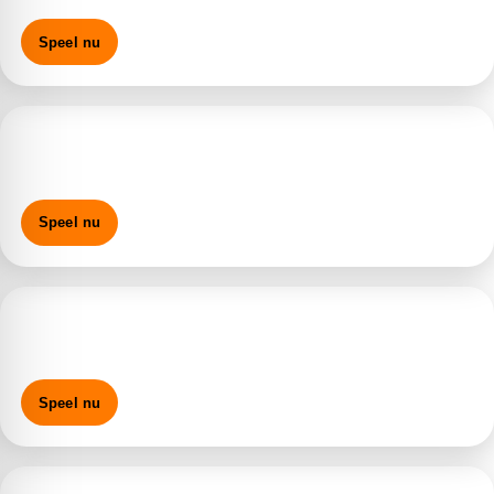
Speel nu
Double Ball Roulette
Evolution
Speel nu
Gonzo's Treasure Map
Evolution
Speel nu