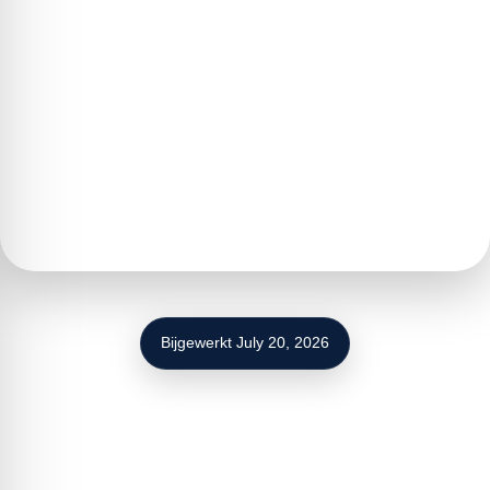
uitsluitend toegestaan voor personen van 18 jaar en
ouder. Beep Beep Casino hecht grote waarde aan de
bescherming van kwetsbare spelers en minderjarigen.
Het platform beschikt over maatregelen om de toegang
voor minderjarigen te beperken en verwacht van alle
spelers dat zij eerlijk en volledig zijn bij de
accountregistratie.
Bijgewerkt July 20, 2026
Casino