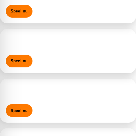
Speel nu
Blazing Coins 40
Amatic
Speel nu
Lamp of Wonder
ThreeOaks
Speel nu