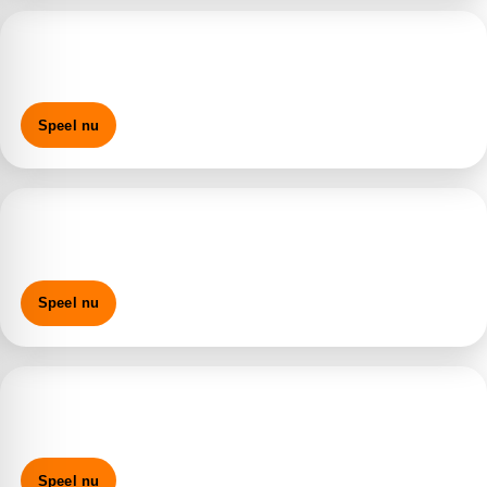
Book of Aztec
Amatic
Speel nu
Dynamite Riches Megaway
RedTiger
Speel nu
Lightning Roulette
Evolution
Speel nu