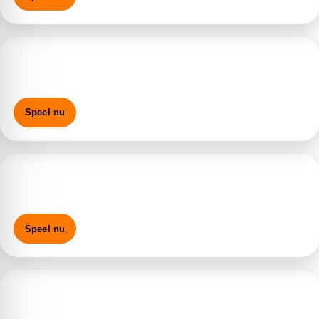
Piggy Riches 2 Megaways
RedTiger
Speel nu
Snoop Dogg Dollars
BGaming
Speel nu
Sizzling Hot Deluxe
Novomatic