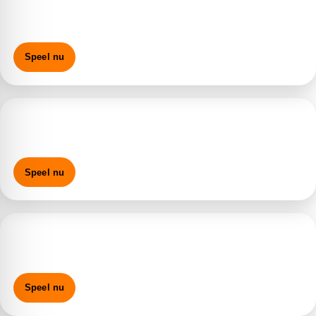
Mega Wheel
Pragmatic Live
Speel nu
Lucky 6 Roulette
Pragmatic Live
Speel nu
Snake & Ladders Live
Pragmatic Live
Speel nu